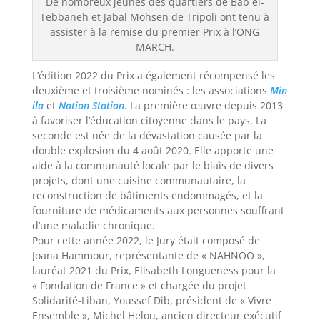
De nombreux jeunes des quartiers de Bab el-
Tebbaneh et Jabal Mohsen de Tripoli ont tenu à
assister à la remise du premier Prix à l’ONG
MARCH.
L’édition 2022 du Prix a également récompensé les
deuxième et troisième nominés : les associations
Min
ila
et
Nation Station
. La première œuvre depuis 2013
à favoriser l’éducation citoyenne dans le pays. La
seconde est née de la dévastation causée par la
double explosion du 4 août 2020. Elle apporte une
aide à la communauté locale par le biais de divers
projets, dont une cuisine communautaire, la
reconstruction de bâtiments endommagés, et la
fourniture de médicaments aux personnes souffrant
d’une maladie chronique.
Pour cette année 2022, le Jury était composé de
Joana Hammour, représentante de « NAHNOO »,
lauréat 2021 du Prix, Elisabeth Longueness pour la
« Fondation de France » et chargée du projet
Solidarité-Liban, Youssef Dib, président de « Vivre
Ensemble », Michel Helou, ancien directeur exécutif